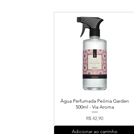
Água Perfumada Peônia Garden
500ml - Via Aroma
Preço
R$ 42,90
Adicionar ao carrinho