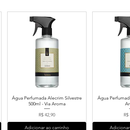
Água Perfumada Alecrim Silvestre
Água Perfumada
500ml - Via Aroma
A
Preço
Pr
R$ 42,90
R$ 
Adicionar ao carrinho
Adicionar