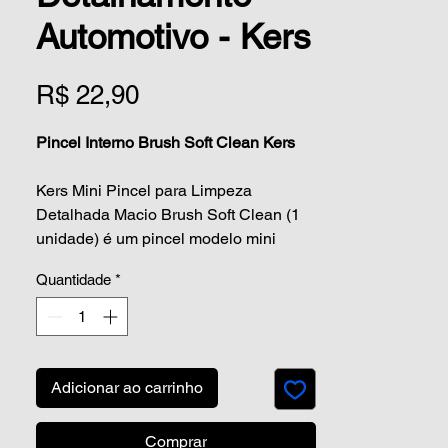
Automotivo - Kers
Preço
R$ 22,90
Pincel Interno Brush Soft Clean Kers
Kers Mini Pincel para Limpeza
Detalhada Macio Brush Soft Clean (1
unidade) é um pincel modelo mini
macio e de qualidade para limpeza de
Quantidade
*
detalhes automotivos delicados.
Pincel com estrutura em plástico,
possui cerdas mistas amarelo claro e
laranjas macias para não danificar as
Adicionar ao carrinho
superfícies a serem limpas,
desenvolvido para cuidados com o
Comprar