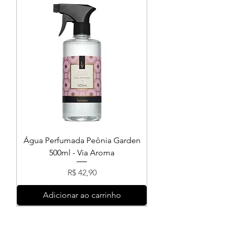
Água Perfumada Peônia Garden
500ml - Via Aroma
Preço
R$ 42,90
Adicionar ao carrinho