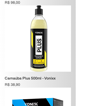
Preço
R$ 98,00
Carnaúba Plus 500ml - Vonixx
Preço
R$ 38,90