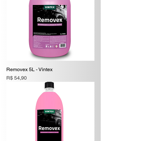
Removex 5L - Vintex
Preço
R$ 54,90