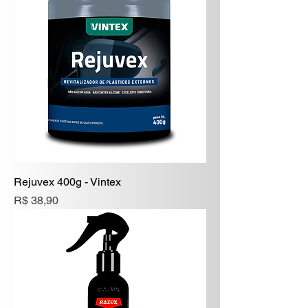
Rejuvex 400g - Vintex
Preço
R$ 38,90