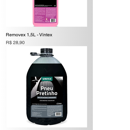
Removex 1,5L - Vintex
Preço
R$ 28,90