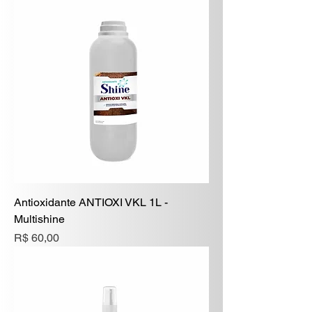
Antioxidante ANTIOXI VKL 1L -
Multishine
Preço
R$ 60,00