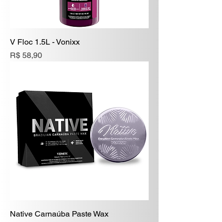
V Floc 1.5L - Vonixx
Preço
R$ 58,90
Native Carnaúba Paste Wax