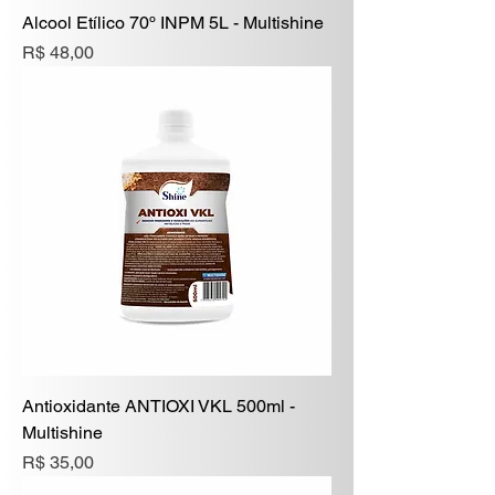
Alcool Etílico 70º INPM 5L - Multishine
Preço
R$ 48,00
Antioxidante ANTIOXI VKL 500ml -
Multishine
Preço
R$ 35,00