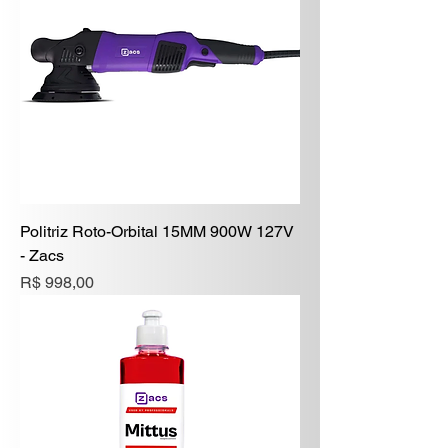
Politriz Roto-Orbital 15MM 900W 127V
- Zacs
Preço
R$ 998,00