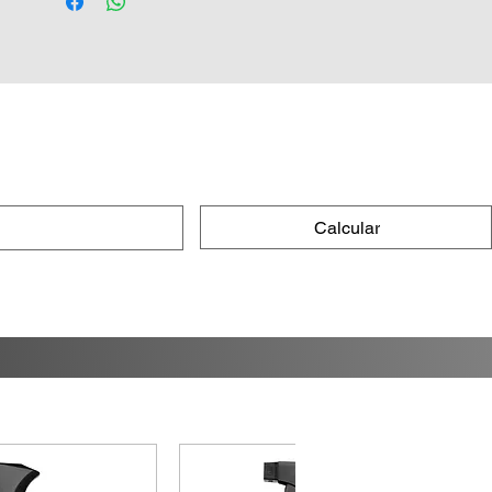
veículo, garantindo que a sujeira seja
solta e removida com facilidade. Ideal
para amantes de carros que desejam
manter seus veículos sempre
impecáveis. A praticidade de uso e a
eficiência na limpeza fazem da Snow
Foam Hobby uma escolha inteligente
para quem valoriza a estética e a
Calcular
conservação do automóvel.
Experimente a diferença que um
produto de qualidade pode fazer na
sua rotina de cuidados automotivos.
Transforme a lavagem do seu carro em
uma experiência agradável e eficaz
com a Snow Foam da Vintex.