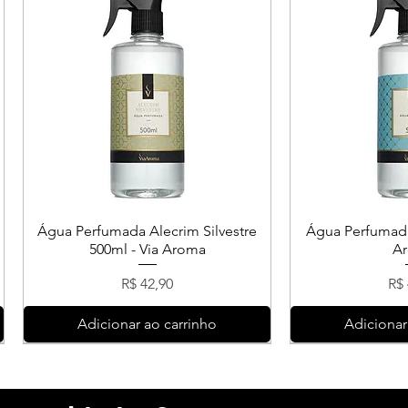
Água Perfumada Alecrim Silvestre
Água Perfumada
500ml - Via Aroma
A
Preço
Pr
R$ 42,90
R$ 
Adicionar ao carrinho
Adicionar