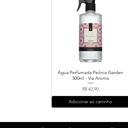
Água Perfumada Peônia Garden
500ml - Via Aroma
Preço
R$ 42,90
Adicionar ao carrinho