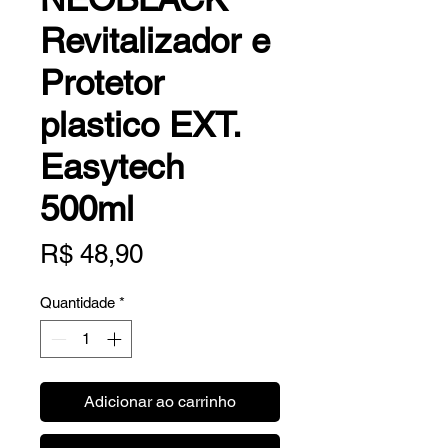
Revitalizador e
Protetor
plastico EXT.
Easytech
500ml
Preço
R$ 48,90
Quantidade
*
Adicionar ao carrinho