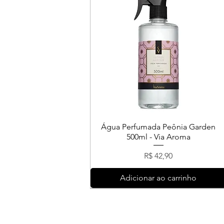
Água Perfumada Peônia Garden
500ml - Via Aroma
Preço
R$ 42,90
Adicionar ao carrinho