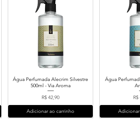
Água Perfumada Alecrim Silvestre
Água Perfumada
500ml - Via Aroma
A
Preço
Pr
R$ 42,90
R$ 
Adicionar ao carrinho
Adicionar