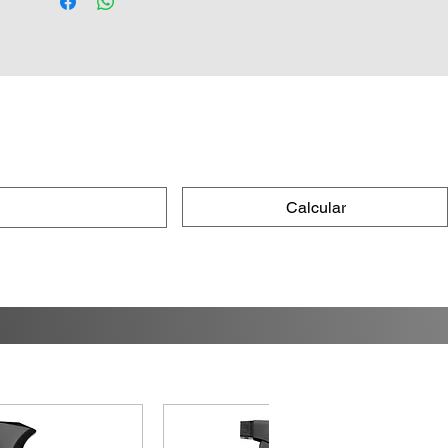
Modo de uso:
Lave e seque bem o vidro.
Agite o frasco, retire a tampa e
pressione o feltro contra o vidro até
liberar o líquido.
Espalhe uniformemente em toda a
superfície.
Aguarde
10 a 15 minutos
até secar
Calcular
(aspecto esbranquiçado é normal).
Remova o excesso com toalha de
algodão levemente umedecida.
Evite usar o limpador por
3
horas
após a aplicação.