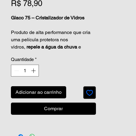
Preço
R$ 78,90
Glaco 75
– Cristalizador de Vidros
Produto de alta performance que cria
uma película protetora nos
vidros,
repele a água da chuva
e
melhora a visibilidade. Em velocidades
Quantidade
*
acima de
45 km/h
, as gotas deslizam
rapidamente,
proporcionando
segurança e conforto
,
muitas vezes sem necessidade do
limpador.
Adicionar ao carrinho
Nível de Repelência:
9
Comprar
Durabilidade:
até 2 meses
Rendimento:
Até 18 para-brisas
(frasco 75ml)