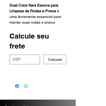
Dual Color Kers Escova para
Limpeza de Rodas e Pneus
é
uma ferramenta essencial para
manter suas rodas e pneus
impecáveis. Possui cerdas de alta
durabilidade que garantem uma
Calcule seu
limpeza profunda sem danificar
frete
as superfícies.
Ideal para remover sujeira, óleo e
Calcular
outros contaminantes, a
Dual
Color Kers Escova para Limpeza
de Rodas e Pneus
oferece
eficiência e praticidade, tornando
a manutenção do seu veículo
mais fácil e eficaz.
Características