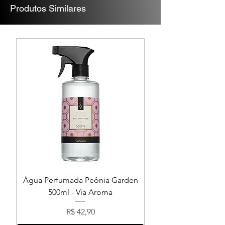
Produtos Similares
Água Perfumada Peônia Garden
500ml - Via Aroma
Preço
R$ 42,90