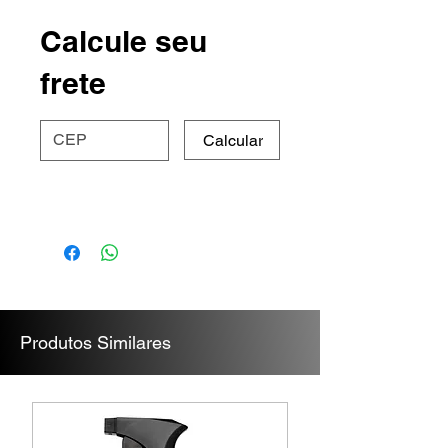
• Hipoalergênico
• Desengordurante
Calcule seu
• Suave fragrância
frete
Calcular
Produtos Similares