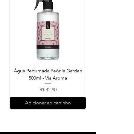
Água Perfumada Peônia Garden
500ml - Via Aroma
Preço
R$ 42,90
Adicionar ao carrinho