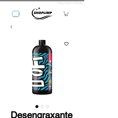
Seja bem Vindo
Desengraxante