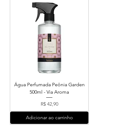
Água Perfumada Peônia Garden
500ml - Via Aroma
Preço
R$ 42,90
Adicionar ao carrinho