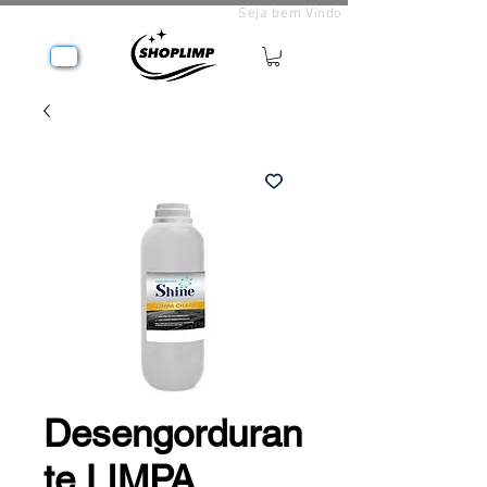
Seja bem Vindo
Desengorduran
te LIMPA