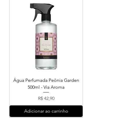
Água Perfumada Peônia Garden
500ml - Via Aroma
Preço
R$ 42,90
Adicionar ao carrinho