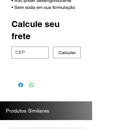
• Alto poder desengordurante
• Sem soda em sua formulação
• Desengordurante não residual
• Econômico
Calcule seu
frete
Rendimento:
50ml para 200ml de Água
Calcular
Produtos Similares