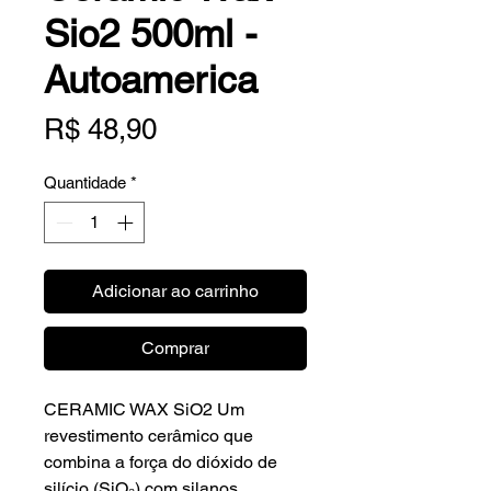
Sio2 500ml -
Autoamerica
Preço
R$ 48,90
Quantidade
*
Adicionar ao carrinho
Comprar
CERAMIC WAX SiO2 Um
revestimento cerâmico que
combina a força do dióxido de
silício (SiO₂) com silanos