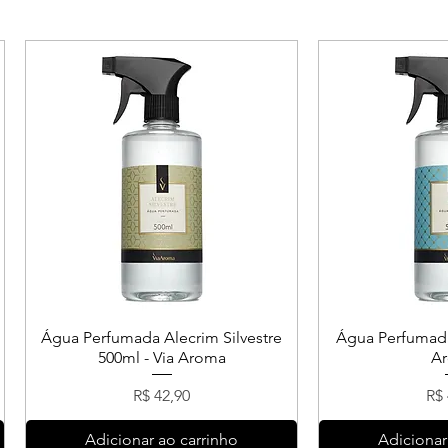
Água Perfumada Alecrim Silvestre
Água Perfumada
500ml - Via Aroma
A
Preço
Pr
R$ 42,90
R$ 
Adicionar ao carrinho
Adicionar