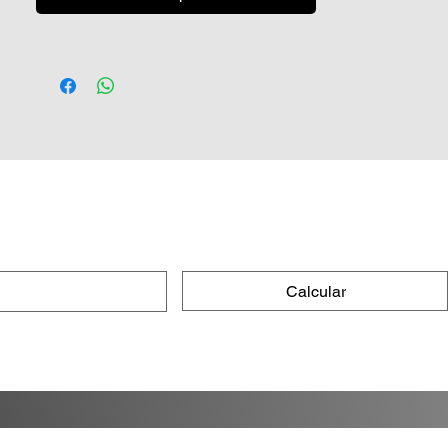
Proteção de até 4 meses
–
resistência prolongada contra
sujeira e ação do tempo
Brilho intenso
– realce profundo da
cor com toque aveludado
Fácil aplicação e remoção
–
praticidade e eficiência
Hidro repelência
– gotas de água
escorrem com facilidade
Versatilidade
– compatível com
pinturas brilhosas, black piano,
cromados e envernizados
Calcular
Especificações Técnicas
Tipo: Cera Híbrida em Pasta
(Carnaúba + Polímeros)
Durabilidade: Até 4 meses
Textura: Pasta
Volume: 70g