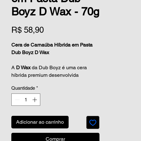
Boyz D Wax - 70g
Preço
R$ 58,90
Cera de Carnaúba Híbrida em Pasta
Dub Boyz D Wax
A
D Wax
da Dub Boyz é uma cera
híbrida premium desenvolvida
com Carnaúba Brasileira e Polímeros
Quantidade
*
Sintéticos, oferecendo até 4 meses de
proteção, brilho radiante e hidro
repelência duradoura. Ideal para quem
busca acabamento profissional com
facilidade na aplicação e remoção.
Adicionar ao carrinho
Principais Benefícios
Comprar