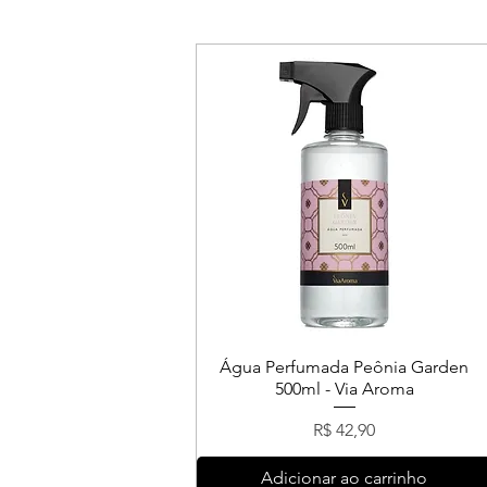
Água Perfumada Peônia Garden
500ml - Via Aroma
Preço
R$ 42,90
Adicionar ao carrinho