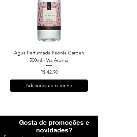
Água Perfumada Peônia Garden
500ml - Via Aroma
Preço
R$ 42,90
Adicionar ao carrinho
Gosta de promoções e
novidades?