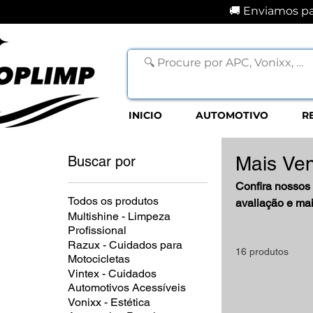
🚚 Enviamos par
INICIO
AUTOMOTIVO
R
Mais Ve
Buscar por
Confira nossos 
Todos os produtos
avaliação e mai
Multishine - Limpeza
profissional c
Profissional
Razux - Cuidados para
16 produtos
Motocicletas
Vintex - Cuidados
Automotivos Acessíveis
Vonixx - Estética