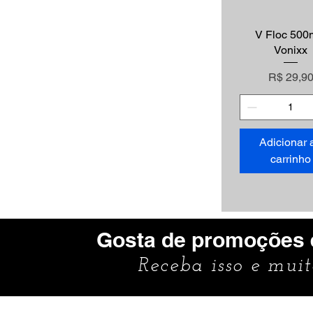
Visualização r
V Floc 500m
Vonixx
Preço
R$ 29,9
Adicionar 
carrinho
Gosta de promoções 
Receba isso e mui