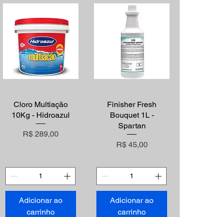
Visualização rápida
Cloro Multiação
Visualização rápida
Finisher Fresh
10Kg - Hidroazul
Bouquet 1L -
Spartan
Preço
R$ 289,00
Preço
R$ 45,00
Adicionar ao
Adicionar ao
carrinho
carrinho