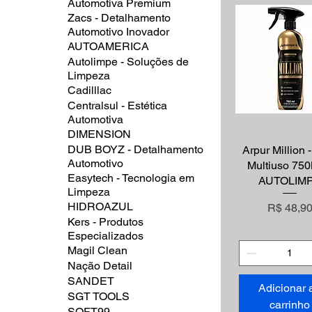
Automotiva Premium
Zacs - Detalhamento
Automotivo Inovador
AUTOAMERICA
Autolimpe - Soluções de
Limpeza
Cadilllac
Centralsul - Estética
Automotiva
DIMENSION
DUB BOYZ - Detalhamento
Arpur Million
Visualização r
Automotivo
Multiuso 750
Easytech - Tecnologia em
AUTOLIM
Limpeza
HIDROAZUL
Preço
R$ 48,9
Kers - Produtos
Especializados
Magil Clean
Nação Detail
SANDET
Adicionar 
SGT TOOLS
carrinho
SOFT99