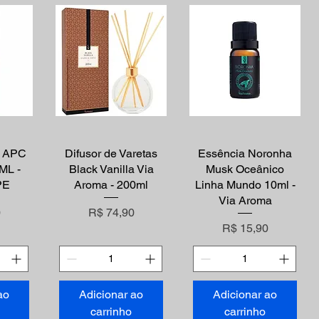
 - APC
ápida
Difusor de Varetas
Visualização rápida
Essência Noronha
Visualização rápida
ML -
Black Vanilla Via
Musk Oceânico
PE
Aroma - 200ml
Linha Mundo 10ml -
Via Aroma
Preço
0
R$ 74,90
Preço
R$ 15,90
ao
Adicionar ao
Adicionar ao
carrinho
carrinho