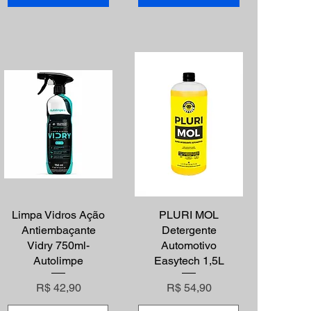
Limpa Vidros Ação
Visualização rápida
Visualização rápida
PLURI MOL
Antiembaçante
Detergente
Vidry 750ml-
Automotivo
Autolimpe
Easytech 1,5L
Preço
Preço
R$ 42,90
R$ 54,90