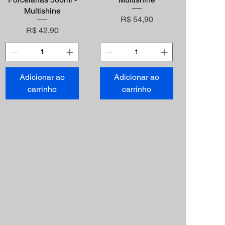
Multishine
Preço
R$ 54,90
Preço
R$ 42,90
Adicionar ao
Adicionar ao
carrinho
carrinho