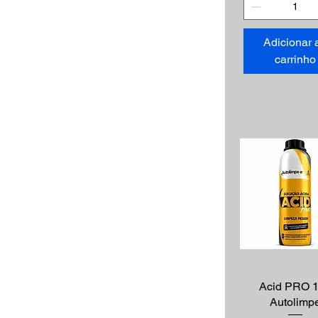
Adicionar 
carrinho
Visualização r
Acid PRO 1
Autolimp