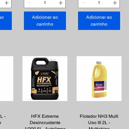
ao
Adicionar ao
Adicionar ao
carrinho
carrinho
ápida
L -
Visualização rápida
HFX Extreme
Flotador NH3 Multi
Visualização rápida
e
Desincrustante
Uso III 2L -
1/200 5L -Autolimpe
Multishine