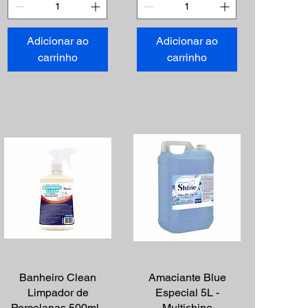
Adicionar ao
Adicionar ao
carrinho
carrinho
Visualização rápida
Banheiro Clean
Visualização rápida
Amaciante Blue
Limpador de
Especial 5L -
Porcelanas 500ml -
Multishine