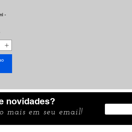
ápida
l -
0
ao
e novidades?
to mais em seu email!