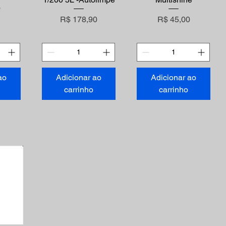
0
Preço
Preço
R$ 178,90
R$ 45,00
ao
Adicionar ao
Adicionar ao
carrinho
carrinho