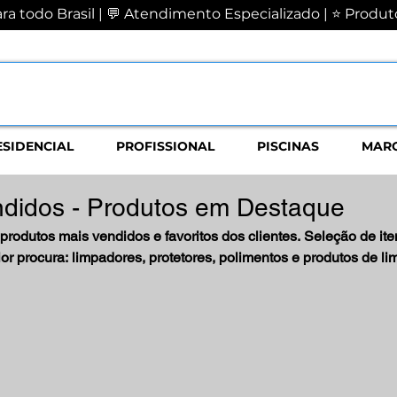
a todo Brasil | 💬 Atendimento Especializado | ⭐ Produto
ESIDENCIAL
PROFISSIONAL
PISCINAS
MAR
ndidos - Produtos em Destaque
produtos mais vendidos e favoritos dos clientes. Seleção de it
or procura: limpadores, protetores, polimentos e produtos de l
om qualidade comprovada.