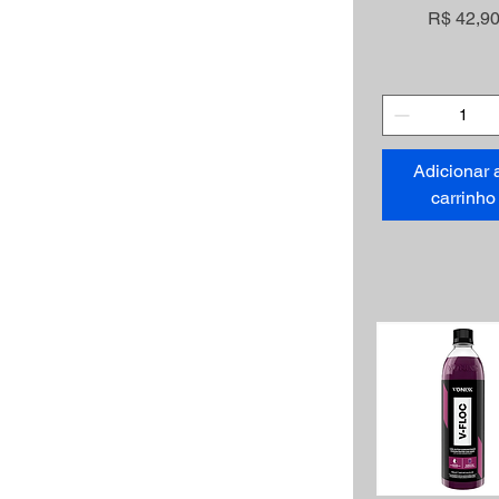
Preço
R$ 42,9
Adicionar 
carrinho