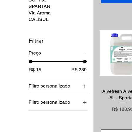
SPARTAN
Via Aroma
CALISUL
Filtrar
Preço
R$ 15
R$ 289
Filtro personalizado
Alvefresh Alv
Visualização r
Vonixx - Estética
5L - Spart
Filtro personalizado
Automotiva Premium
Preço
R$ 128,9
Vonixx - Estética
Automotiva Premium