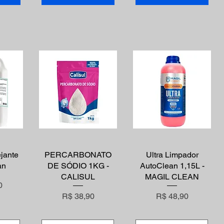
ejante
ápida
PERCARBONATO
Visualização rápida
Visualização rápida
Ultra Limpador
an
DE SÓDIO 1KG -
AutoClean 1,15L -
CALISUL
MAGIL CLEAN
0
Preço
Preço
R$ 38,90
R$ 48,90