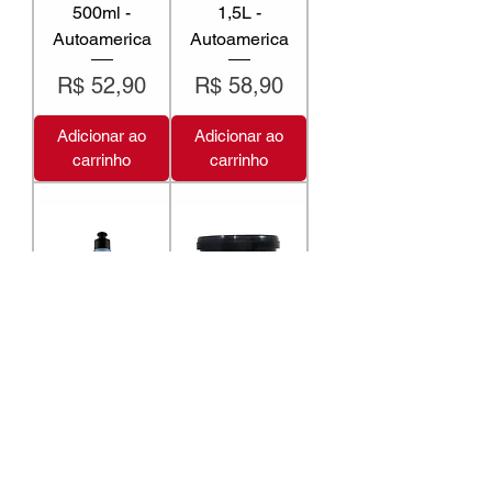
500ml -
1,5L -
Autoamerica
Autoamerica
Preço
Preço
R$ 52,90
R$ 58,90
Adicionar ao
Adicionar ao
carrinho
carrinho
SUPER CERA
Massa de Polir
2.0 Liquida 2em1
AUTO CORTE
300ml -
1KG -
Autoamerica
Autoamerica