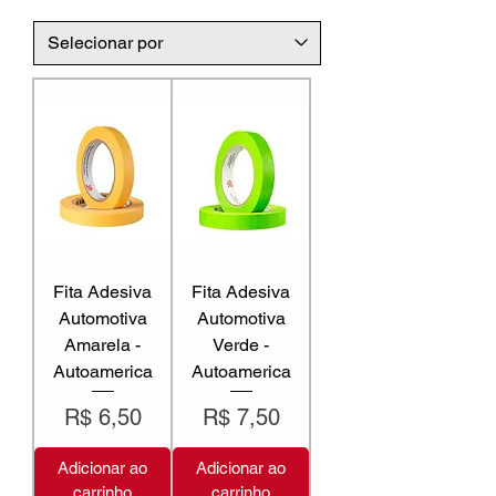
Fita Adesiva
Fita Adesiva
Automotiva
Automotiva
Amarela -
Verde -
Autoamerica
Autoamerica
Preço
Preço
R$ 6,50
R$ 7,50
Adicionar ao
Adicionar ao
carrinho
carrinho