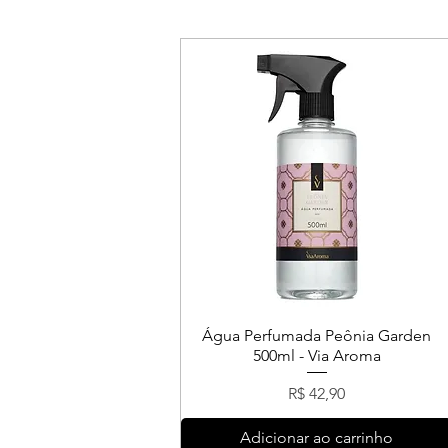
Água Perfumada Peônia Garden
500ml - Via Aroma
Preço
R$ 42,90
Adicionar ao carrinho