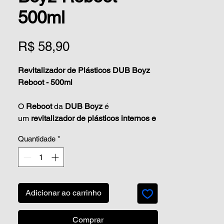
500ml
Preço
R$ 58,90
Revitalizador de Plásticos DUB Boyz
Reboot - 500ml
O
Reboot
da
DUB Boyz
é
um
revitalizador de plásticos internos e
externos
, ideal para quem
Quantidade
*
deseja
renovar, proteger e dar
brilho
aos plásticos do seu veículo.
Com
SiO²
em sua composição, o
Reboot oferece
proteção UV
, evitando
o ressecamento e desgaste prematuro
Adicionar ao carrinho
das superfícies plásticas, além de
devolver o
aspecto brilhante
e
Comprar