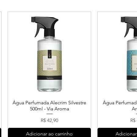
Água Perfumada Alecrim Silvestre
Água Perfumada
500ml - Via Aroma
A
Preço
Pr
R$ 42,90
R$ 
Adicionar ao carrinho
Adicionar