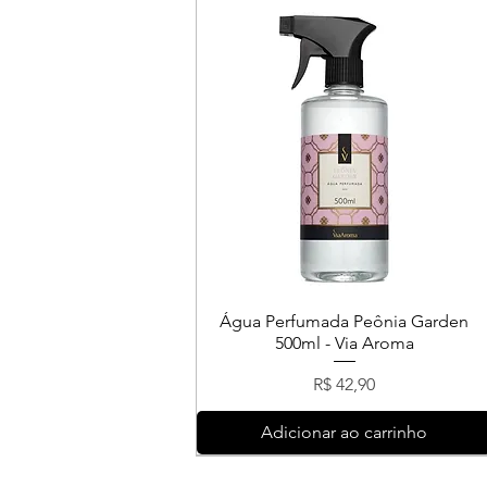
Água Perfumada Peônia Garden
500ml - Via Aroma
Preço
R$ 42,90
Adicionar ao carrinho