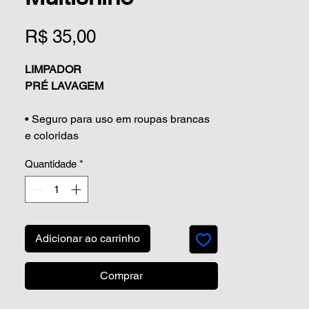
Preço
R$ 35,00
LIMPADOR
PRÉ LAVAGEM
• Seguro para uso em roupas brancas
e coloridas
• Máxima eficiência em manchas
Quantidade
*
difíceis
• Remove gorduras, oleosidades,
massa de tomate,
batom, desodorante e ajuda na
remoção de barro.
Adicionar ao carrinho
PRONTO USO
Comprar
Versões:
750ml e L.