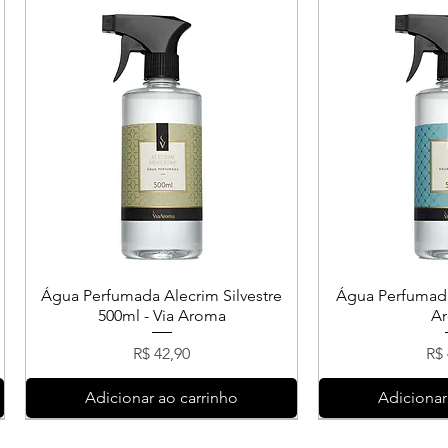
Água Perfumada Alecrim Silvestre
Água Perfumada
500ml - Via Aroma
A
Preço
Pr
R$ 42,90
R$ 
Adicionar ao carrinho
Adicionar