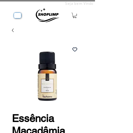
Seja bem Vindo
Essência
Macadâmia