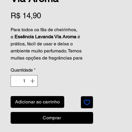
Preço
R$ 14,90
Para todos os fãs de cheirinhos,
a
Essência Lavanda Via Aroma
é
prática, fácil de usar e deixa o
ambiente muito perfumado. Temos
muitas opções de fragrâncias para
você selecionar as queridinhas do
Quantidade
*
coração. E pra dar uma variada, que tal
experimentar novos aromas?
Nosso catálogo é enorme, com certeza
você vai encontrar a essência perfeita
Adicionar ao carrinho
para perfumar o seu espaço.
Comprar
Qual cheiro é esse?
Lavanda é uma linda flor roxa