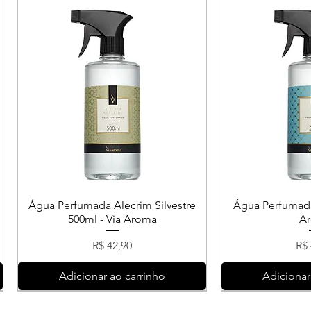
Água Perfumada Alecrim Silvestre
Água Perfumada
500ml - Via Aroma
A
Preço
Pr
R$ 42,90
R$ 
Adicionar ao carrinho
Adicionar