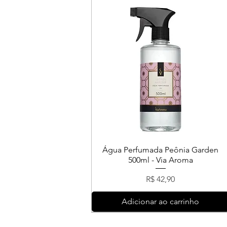
Água Perfumada Peônia Garden
500ml - Via Aroma
Preço
R$ 42,90
Adicionar ao carrinho