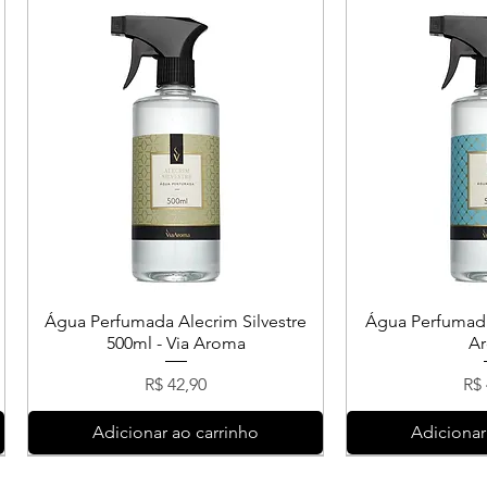
Água Perfumada Alecrim Silvestre
Água Perfumada
500ml - Via Aroma
A
Preço
Pr
R$ 42,90
R$ 
Adicionar ao carrinho
Adicionar