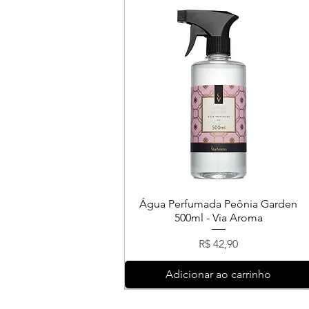
Água Perfumada Peônia Garden
500ml - Via Aroma
Preço
R$ 42,90
Adicionar ao carrinho