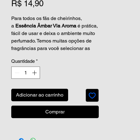
Preço
R$ 14,90
Para todos os fãs de cheirinhos,
a
Essência Âmbar Via Aroma
é prática,
fácil de usar e deixa o ambiente muito
perfumado. Temos muitas opções de
fragrâncias para você selecionar as
queridinhas do coração. E pra dar uma
Quantidade
*
variada, que tal experimentar novos
aromas? Nosso catálogo é enorme,
com certeza você vai encontrar a
essência perfeita para perfumar o seu
espaço.
Adicionar ao carrinho
O
âmbar
é a inspiração dessa essência
Comprar
cheia de toques amadeirados. Uma
resina que se forma ao longo de
milhares de anos, o âmbar é cercado
de mistérios e contos sobrenaturais. Na