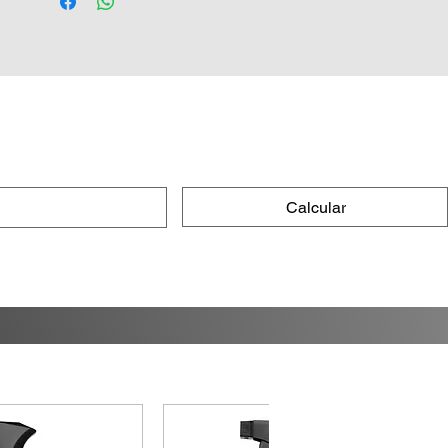
mitologia romana, conta-se que o
âmbar formado no solo seriam as
lágrimas derramadas por uma deusa
pela morte de seu filho.
A
Essência Âmbar Via
Aroma
é
elegante
,
agradável
e
impone
nte
. Seu aroma amadeirado passa a
sensação de
confiança
, decisão e
Calcular
certeza. Combina com ambientes
sociais, como escritórios ou salas de
reuniões, ao mesmo tempo em que seu
toque balsâmico também deixa o
lar
acolhedor
e
aconchegante
podendo
ser usado na sala de estar.
Notas de saída
: Coco, Lavanda
Notas de corpo
: Rosa, Jasmim,
Sândalo