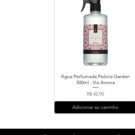
Água Perfumada Peônia Garden
500ml - Via Aroma
Preço
R$ 42,90
Adicionar ao carrinho