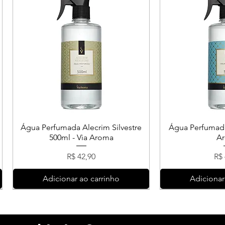
Água Perfumada Alecrim Silvestre
Água Perfumada
500ml - Via Aroma
A
Preço
Pr
R$ 42,90
R$ 
Adicionar ao carrinho
Adicionar