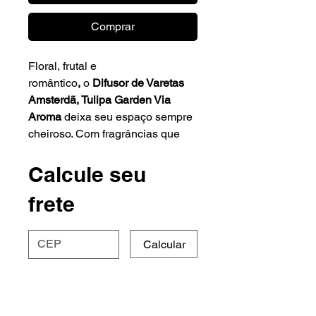
Comprar
Floral, frutal e
romântico
,
o
Difusor de Varetas
Amsterdã, Tulipa Garden Via
Aroma
deixa seu espaço sempre
cheiroso. Com fragrâncias que
trazem até você um pedacinho de
cada canto do mundo para
Calcule seu
embarcar em uma viagem olfativa
frete
internacional sem sair de casa.
O aroma se espalha com
Calcular
facilidade pelo ambiente através
das varetas difusoras, que ficam
em parte submersas no líquido
aromatizador e difundem o seu