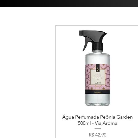
Água Perfumada Peônia Garden
500ml - Via Aroma
Preço
R$ 42,90