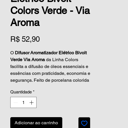
Colors Verde - Via
Aroma
Preço
R$ 52,90
O
Difusor Aromatizador Elétrico Bivolt
Verde
Via Aroma
da Linha Colors
facilita a difusão de óleos essenciais e
essências com praticidade, economia e
segurança. Feito de porcelana colorida
para trazer mais descontração e
Quantidade
*
elegância ao seu espaço, é uma
invenção original da Via Aroma.
O
Difusor Aromatizador Elétrico
Verde
é uma cor que representa a
Adicionar ao carrinho