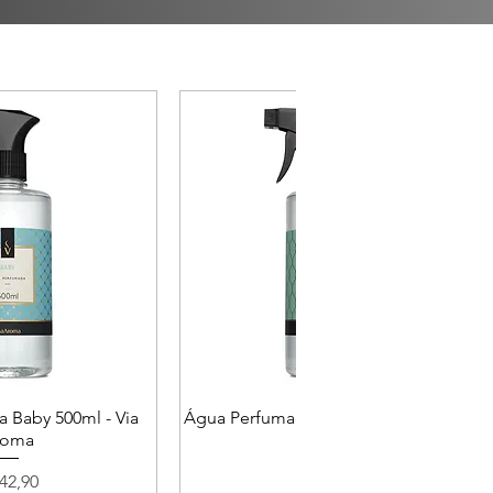
 Baby 500ml - Via
Água Perfumada Bamboo 500ml - Via
roma
Aroma
eço
Preço
42,90
R$ 42,90