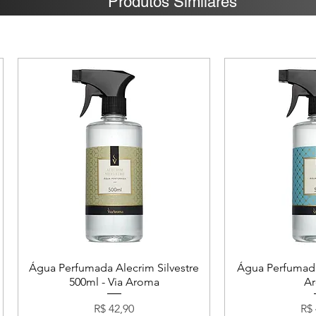
Produtos Similares
Água Perfumada Alecrim Silvestre
Água Perfumada
500ml - Via Aroma
A
Preço
Pr
R$ 42,90
R$ 