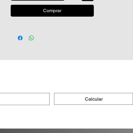
esperança, a natureza e também é
muito associada à saúde. Este
Comprar
aromatizador de porcelana é perfeito
para espaços relacionados a área de
saúde, como consultórios e salas de
reunião, ou para aquele cantinho da
casa cheio de plantas.
Calcular