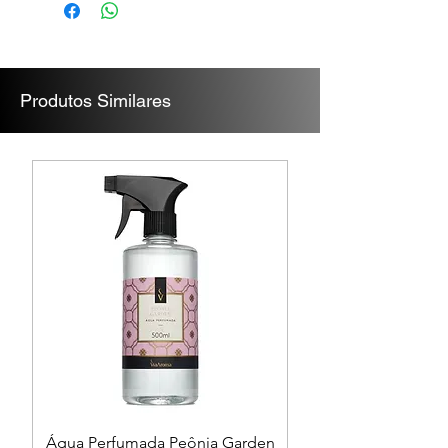
Cerejeira
Notas de corpo
: Mimosa, Lírio
do Vale, Violeta
Notas de fundo
: Musk, Cedro,
Produtos Similares
Sândalo, Baunilha
Água Perfumada Peônia Garden