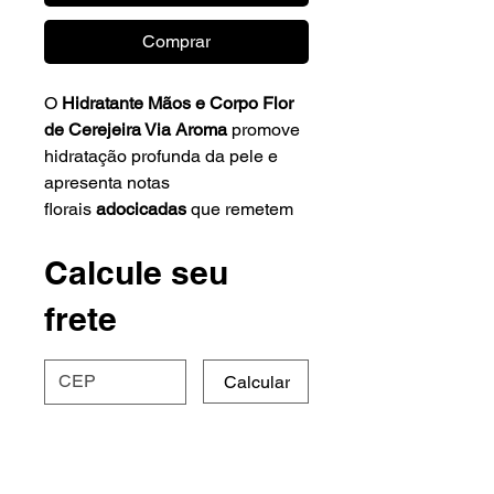
Comprar
O
Hidratante Mãos e Corpo Flor
de Cerejeira Via Aroma
promove
hidratação profunda da pele e
apresenta notas
florais
adocicadas
que remetem
ao
romantismo
e a
doçura
, sem
perder a atualidade com um
Calcule seu
toque moderno
frete
de
sofisticação.
Essa
fragrância
intensa
traz a beleza e
a doçura da floração das
Calcular
cerejeiras. Frasco elegante,
perfeito para decorar o lavabo.
Notas de saída
:Flor de