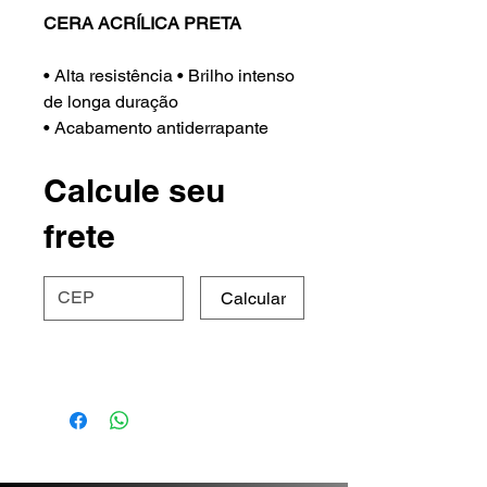
CERA ACRÍLICA PRETA
• Alta resistência • Brilho intenso
de longa duração
• Acabamento antiderrapante
• Não contém carnaúba em sua
composição
Calcule seu
• Indicado para todos os tipos de
frete
pisos, superfícies lisas ou
rústicas, emborrachados e
cimentícios
Calcular
Versão:
2 L