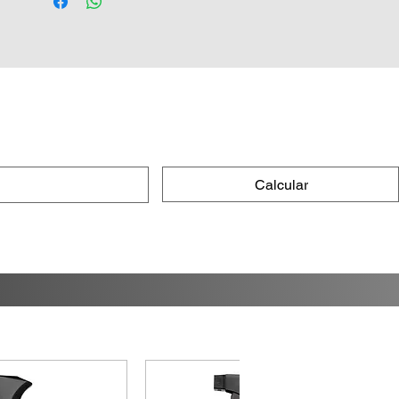
de proteção, como a Carnaúba Hybrid
Wax, Blend Paste Wax ou Native Paste
Wax
-Alta profundidade e brilho
-Fácil aplicação e remoção
Modo de usar:
Calcular
1.Agitar bem o produto antes de usar;
2.Aplicar pequena quantidade do
produto na superfície já limpa e seca,
utilizando Aplicador de Espuma e
realizando movimentos circulares;
3.Aguardar secar alguns minutos;
4.Remover a cera utilizando toalha ou
pano de microfibra limpo e seco até
obter o brilho desejável.