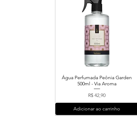
Água Perfumada Peônia Garden
500ml - Via Aroma
Preço
R$ 42,90
Adicionar ao carrinho