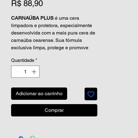
Preço
R$ 88,90
CARNAÚBA PLUS
é uma cera
limpadora e protetora, especialmente
desenvolvida com a mais pura cera de
carnaúba cearense. Sua fórmula
exclusiva limpa, protege e promove
brilho de alta profundidade.
Quantidade
*
Diluição:
Pronto uso
Durabilidade:
Adicionar ao carrinho
Até trinta dias de proteção na pintura
veicular
Comprar
Informações Adicionais:
Após o uso da Carnaúba Plús,
recomendamos aplicação de uma cera