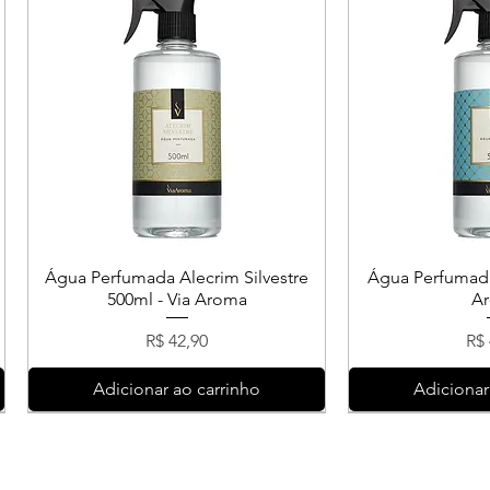
Água Perfumada Alecrim Silvestre
Água Perfumada
500ml - Via Aroma
A
Preço
Pr
R$ 42,90
R$ 
Adicionar ao carrinho
Adicionar