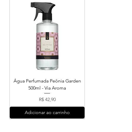
uma névoa.
Água Perfumada Peônia Garden
500ml - Via Aroma
Preço
R$ 42,90
Adicionar ao carrinho