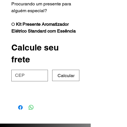
Procurando um presente para
alguém especial?
O
Kit Presente Aromatizador
Elétrico Standard com Essência
Bamboo e Lavanda Via Aroma
é
um mimo cheiroso para
Calcule seu
presentear amigos e família. E
frete
você ainda pode adicionar outros
produtos do mesmo aroma para
compor um presente ainda mais
Calcular
especial.