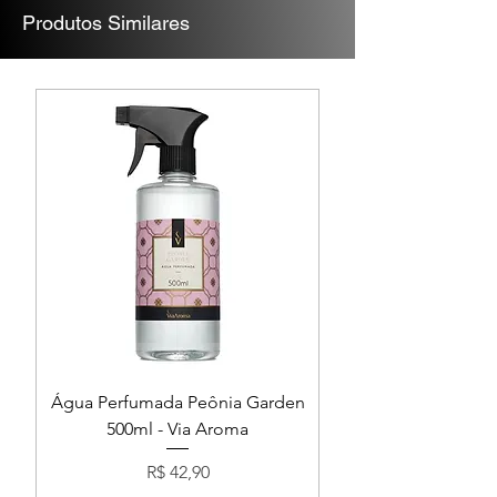
Produtos Similares
Água Perfumada Peônia Garden
500ml - Via Aroma
Preço
R$ 42,90