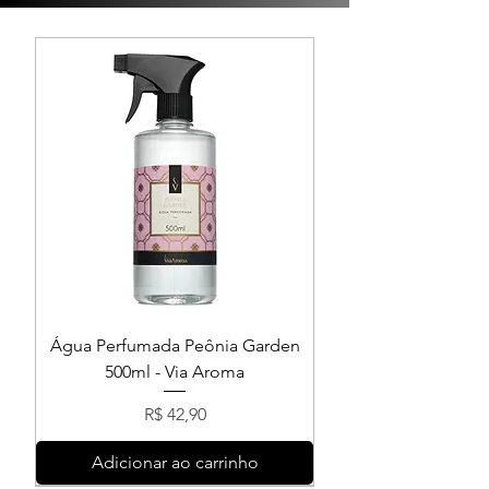
Versões:
1L 5L
Água Perfumada Peônia Garden
500ml - Via Aroma
Preço
R$ 42,90
Adicionar ao carrinho