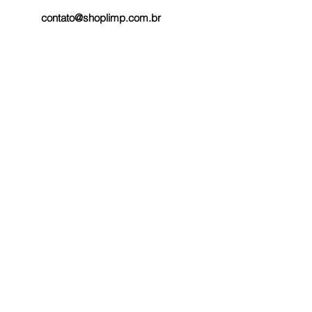
contato@shoplimp.com.br
Horários de Atendimento:
Segunda a Sexta 08:00 as 18:00hs
Sábados 08:00: as 13:00hs
Minha Conta
Minha Conta
Criar Conta
Meus Pedidos
Pagamentos Aceitos
Compra Segura
Razão Social: SHOPPING DA LIMPEZA UNAI LTDA,
AV. Governador Valadares 2843,
Unai MG.
CNPJ
41.733.314
/0001-80